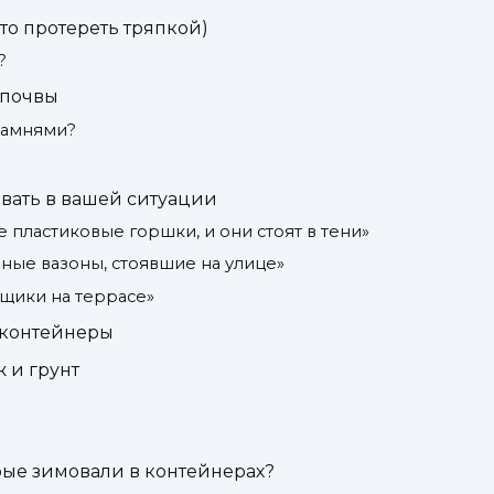
сто протереть тряпкой)
?
 почвы
камнями?
вать в вашей ситуации
е пластиковые горшки, и они стоят в тени»
ные вазоны, стоявшие на улице»
щики на террасе»
 контейнеры
 и грунт
орые зимовали в контейнерах?