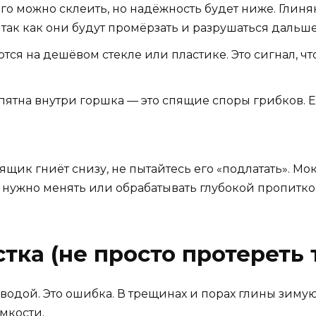
его можно склеить, но надёжность будет ниже. Глин
так как они будут промёрзать и разрушаться дальше
тся на дешёвом стекле или пластике. Это сигнал, чт
ятна внутри горшка — это спящие споры грибков. Есл
щик гниёт снизу, не пытайтесь его «подлатать». Мо
 нужно менять или обрабатывать глубокой пропиткой
стка (не просто протереть
водой. Это ошибка. В трещинах и порах глины зиму
мкости.