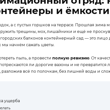
имационный отряд: 
онтейнеры и ёмкости
ядок, а с пустых горшков на террасе. Прошлая зима м
ружить трещины, мох, лишайники и ещё не проснув
 городских балконов контейнерный сад — это лицо д
к мы начнём сажать цветы.
отереть пыль, а провести
полную ревизию
. От каче
 потрескаются ли дорогие вазоны и не превратится л
о, разложив всё по полочкам, без лишней воды и сл
ка ущерба
елать