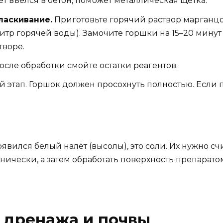
ёт въелся в бетон, поможет металлическая щётка.
ласкивание.
Приготовьте горячий раствор марганцо
литр горячей воды). Замочите горшки на 15–20 мину
творе.
осле обработки смойте остатки реагентов.
 этап. Горшок должен просохнуть полностью. Если 
явился белый налёт (высолы), это соли. Их нужно сч
анически, а затем обработать поверхность препарато
 дренажа и почвы