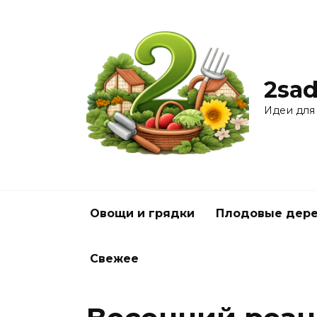
Перейти
к
содержанию
2sad
Идеи для
Овощи и грядки
Плодовые дере
Свежее