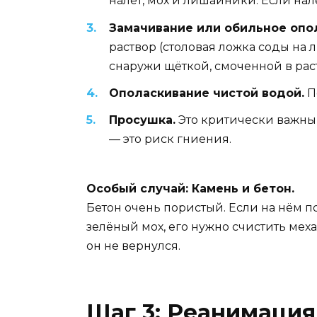
налёт, мох и лишайники. Если нал
Замачивание или обильное опо
раствор (столовая ложка соды на 
снаружи щёткой, смоченной в рас
Ополаскивание чистой водой.
П
Просушка.
Это критически важный
— это риск гниения.
Особый случай: Камень и бетон.
Бетон очень пористый. Если на нём по
зелёный мох, его нужно счистить мех
он не вернулся.
Шаг 3: Реанимация