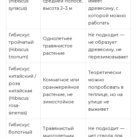
(Hibiscus
средней полосе,
имеет
syriacus)
высота 2–3 м
древесину, с
которой можно
работать
Гибискус
Не подходит —
Однолетнее
тройчатый
не образует
травянистое
(Hibiscus
древесину, не
растение
trionum)
перезимовывает
Гибискус
Теоретически
китайский /
Комнатное или
можно
роза
оранжерейное
попробовать в
китайская
растение, не
теплице, но на
(Hibiscus
зимостойкое
улице не
rosa-
выживет
sinensis)
Гибискус
Травянистый
Не подходит —
болотный
многолетник,
нет ствола для