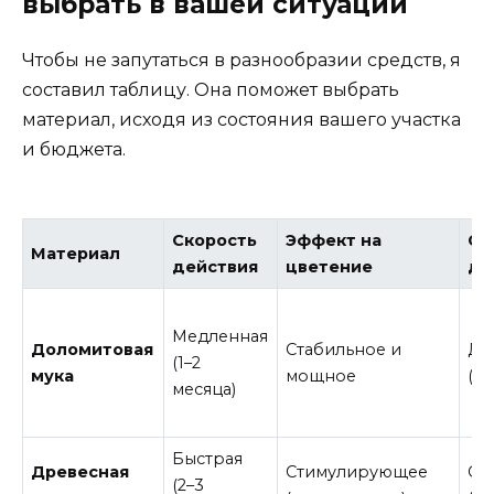
выбрать в вашей ситуации
Чтобы не запутаться в разнообразии средств, я
составил таблицу. Она поможет выбрать
материал, исходя из состояния вашего участка
и бюджета.
Скорость
Эффект на
Ср
Материал
действия
цветение
де
Медленная
Доломитовая
Стабильное и
До
(1–2
мука
мощное
(2–
месяца)
Быстрая
Древесная
Стимулирующее
Се
(2–3