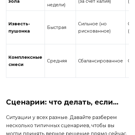
зола
(за счет калия)
(1 
недели)
Известь-
Сильное (но
Ср
Быстрая
пушонка
рискованное)
(1–
Комплексные
Средняя
Сбалансированное
Се
смеси
Сценарии: что делать, если…
Ситуации у всех разные. Давайте разберем
несколько типичных сценариев, чтобы вы
могли принять верное решение прямо сейчас.