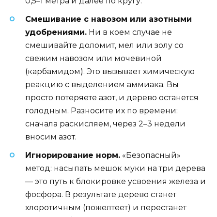
0,5–1 метра и далее по кругу.
Смешивание с навозом или азотными
удобрениями.
Ни в коем случае не
смешивайте доломит, мел или золу со
свежим навозом или мочевиной
(карбамидом). Это вызывает химическую
реакцию с выделением аммиака. Вы
просто потеряете азот, и дерево останется
голодным. Разносите их по времени:
сначала раскисляем, через 2–3 недели
вносим азот.
Игнорирование норм.
«Безопасный»
метод: насыпать мешок муки на три дерева
— это путь к блокировке усвоения железа и
фосфора. В результате дерево станет
хлоротичным (пожелтеет) и перестанет