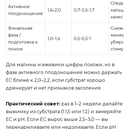
Следить
Активное
1,6–2,0
0,7-0,5-1,7
кальцие
плодоношение
качества
Финальная
Снижае
фаза /
минера
1,0–1,4
0,5-0,5-1
подготовка к
убирае
покою
стимуля
Для малины и ежевики цифры похожи, но в
фазе активного плодоношения можно держать
EC ближе к 2,0–2,2, если субстрат хорошо
дренирует и нет признаков засоления.
Практический совет:
раз в 1–2 недели делайте
выжимку из субстрата (1:1,5 или 1:2) и замеряйте
EC и pH. Если EC вырос выше 2,5–3,0 — вы
перекармливаете или недоливаете. Если pH