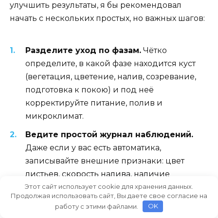
улучшить результаты, я бы рекомендовал
начать с нескольких простых, но важных шагов:
Разделите уход по фазам.
Чётко
определите, в какой фазе находится куст
(вегетация, цветение, налив, созревание,
подготовка к покою) и под неё
корректируйте питание, полив и
микроклимат.
Ведите простой журнал наблюдений.
Даже если у вас есть автоматика,
записывайте внешние признаки: цвет
листьев, скорость налива, наличие
вредителей. Это поможет видеть тренды, а
Этот сайт использует cookie для хранения данных.
Продолжая использовать сайт, Вы даете свое согласие на
не только разовые значения.
работу с этими файлами.
OK