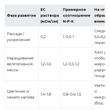
EC
Примерное
На что
Фаза развития
раствора
соотношение
обраща
(мСм/см)
N-P-K
вниман
Следить
Рассада /
0,2
1-0,5-1
5,5–6,2. 
укоренение
перелив
Азот ум
Наращивание
чтобы н
вегетативной
1,2–1,6
1,2-0,5-1,2
жирова
массы
ущерб
плодон
Увеличи
Цветение и
и
1,4–1,8
0,8-0,6-1,5
начало налива
микроэ
(бор, ци