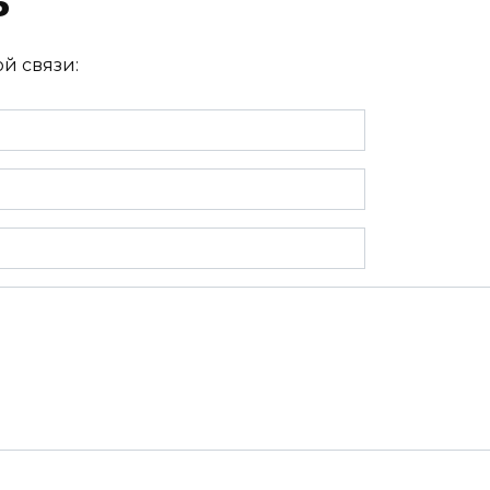
ь
й связи: