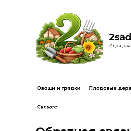
Перейти
к
содержанию
2sad
Идеи для
Овощи и грядки
Плодовые дере
Свежее