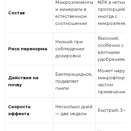
Микроэлементы
NPK в чётких
и минералы в
пропорциях,
Состав
естественном
иногда с
соотношении
микроэлемен
Высокий,
Низкий при
особенно с
Риск перекорма
соблюдении
азотными
дозировки
удобрениями
Может наруша
Бактерицидное,
Действие на
микрофлору 
подавляет
почву
частом
гнили
применении
Скорость
Несколько дней
Быстрый, 3–5 
эффекта
— две недели