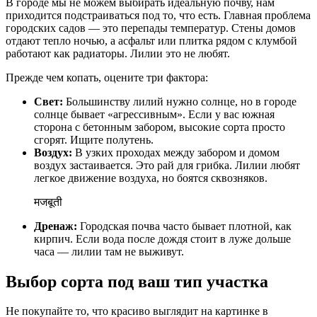
В городе мы не можем выбирать идеальную почву, нам
приходится подстраиваться под то, что есть. Главная проблема
городских садов — это перепады температур. Стены домов
отдают тепло ночью, а асфальт или плитка рядом с клумбой
работают как радиаторы. Лилии это не любят.
Прежде чем копать, оцените три фактора:
Свет:
Большинству лилий нужно солнце, но в городе
солнце бывает «агрессивным». Если у вас южная
сторона с бетонным забором, высокие сорта просто
сгорят. Ищите полутень.
Воздух:
В узких проходах между забором и домом
воздух застаивается. Это рай для грибка. Лилии любят
легкое движение воздуха, но боятся сквозняков.
मजबूती
Дренаж:
Городская почва часто бывает плотной, как
кирпич. Если вода после дождя стоит в луже дольше
часа — лилии там не выживут.
Выбор сорта под ваш тип участка
Не покупайте то, что красиво выглядит на картинке в