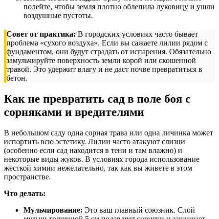
полейте, чтобы земля плотно облепила луковицу и ушли
воздушные пустоты.
Совет от практика:
В городских условиях часто бывает
проблема «сухого воздуха». Если вы сажаете лилии рядом с
фундаментом, они будут страдать от испарения. Обязательно
замульчируйте поверхность земли корой или скошенной
травой. Это удержит влагу и не даст почве превратиться в
бетон.
Как не превратить сад в поле боя с
сорняками и вредителями
В небольшом саду одна сорная трава или одна личинка может
испортить всю эстетику. Лилии часто атакуют слизни
(особенно если сад находится в тени и там влажно) и
некоторые виды жуков. В условиях города использование
жесткой химии нежелательно, так как вы живете в этом
пространстве.
Что делать:
Мульчирование:
Это ваш главный союзник. Слой
мульчи толщиной 5 см подавляет сорняки и защищает