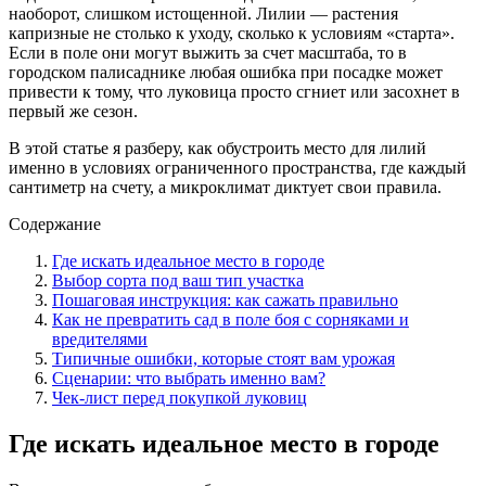
наоборот, слишком истощенной. Лилии — растения
капризные не столько к уходу, сколько к условиям «старта».
Если в поле они могут выжить за счет масштаба, то в
городском палисаднике любая ошибка при посадке может
привести к тому, что луковица просто сгниет или засохнет в
первый же сезон.
В этой статье я разберу, как обустроить место для лилий
именно в условиях ограниченного пространства, где каждый
сантиметр на счету, а микроклимат диктует свои правила.
Содержание
Где искать идеальное место в городе
Выбор сорта под ваш тип участка
Пошаговая инструкция: как сажать правильно
Как не превратить сад в поле боя с сорняками и
вредителями
Типичные ошибки, которые стоят вам урожая
Сценарии: что выбрать именно вам?
Чек-лист перед покупкой луковиц
Где искать идеальное место в городе