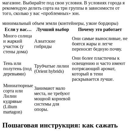
магазине. Выбирайте под свои условия. В условиях города я
рекомендую делить сорта на три группы в зависимости от
того, сколько у вас «проблемных» зон.
минимальный объем земли (контейнеры, узкие бордюры)
Если у вас…
Лучший выбор
Почему это работает
Много солнца
Они самые выносливые, не
и жаркий
Азиатские
боятся жары и легче
участок (у
гибриды
переносят бедную почву.
стены дома)
Они более пластичны к
Тень или
освещению и часто имеют
Трубчатые лилии
полутень (под
потрясающий аромат,
(Orient hybrids)
деревьями)
который в тени
раскрывается лучше.
Миниатюрные
Занимают мало
сорта или
места, не требуют
Лилии
мощной корневой
кудрявые
системы для
(Lilium
опоры.
martagon)
Пошаговая инструкция: как сажать