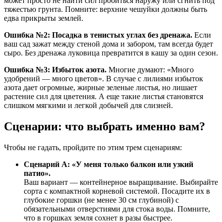
может просто не найти сил пробиться наружу или сгнить под
тяжестью грунта. Помните: верхние чешуйки должны быть
едва прикрыты землей.
Ошибка №2: Посадка в тенистых углах без дренажа.
Если
ваш сад зажат между стеной дома и забором, там всегда будет
сыро. Без дренажа луковица превратится в кашу за один сезон.
Ошибка №3: Избыток азота.
Многие думают: «Много
удобрений — много цветов». В случае с лилиями избыток
азота дает огромные, жирные зеленые листья, но лишает
растение сил для цветения. А еще такие листья становятся
слишком мягкими и легкой добычей для слизней.
Сценарии: что выбрать именно вам?
Чтобы не гадать, пройдите по этим трем сценариям:
Сценарий А: «У меня только балкон или узкий
патио».
Ваш вариант — контейнерное выращивание. Выбирайте
сорта с компактной корневой системой. Посадите их в
глубокие горшки (не менее 30 см глубиной) с
обязательными отверстиями для стока воды. Помните,
что в горшках земля сохнет в разы быстрее.