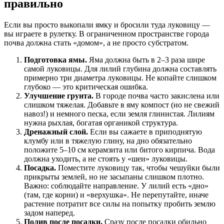
правильно
Если вы просто выкопали ямку и бросили туда луковицу —
вы играете в рулетку. В ограниченном пространстве города
почва должна стать «домом», а не просто субстратом.
Подготовка ямы.
Яма должна быть в 2–3 раза шире
самой луковицы. Для лилий глубина должна составлять
примерно три диаметра луковицы. Не копайте слишком
глубоко — это критическая ошибка.
Улучшение грунта.
В городе почва часто закислена или
слишком тяжелая. Добавьте в яму компост (но не свежий
навоз!) и немного песка, если земля глинистая. Лилиям
нужна рыхлая, богатая органикой структура.
Дренажный слой.
Если вы сажаете в приподнятую
клумбу или в тяжелую глину, на дно обязательно
положите 5–10 см керамзита или битого кирпича. Вода
должна уходить, а не стоять у «шеи» луковицы.
Посадка.
Поместите луковицу так, чтобы чешуйки были
прикрыты землей, но не засыпаны слишком плотно.
Важно: соблюдайте направление. У лилий есть «дно»
(там, где корни) и «верхушка». Не перепутайте, иначе
растение потратит все силы на попытку пробить землю
задом наперед.
Полив после посадки.
Сразу после посадки обильно