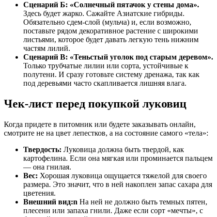
Сценарий Б: «Солнечный пятачок у стены дома».
Здесь будет жарко. Сажайте Азиатские гибриды.
Обязательно сдем-слой (мульча) и, если возможно,
поставьте рядом декоративное растение с широкими
листьями, которое будет давать легкую тень нижним
частям лилий.
Сценарий В: «Теньстый уголок под старым деревом».
Только трубчатые лилии или сорта, устойчивые к
полутени. И сразу готовьте систему дренажа, так как
под деревьями часто скапливается лишняя влага.
Чек-лист перед покупкой луковиц
Когда придете в питомник или будете заказывать онлайн,
смотрите не на цвет лепестков, а на состояние самого «тела»:
Твердость:
Луковица должна быть твердой, как
картофелина. Если она мягкая или проминается пальцем
— она гнилая.
Вес:
Хорошая луковица ощущается тяжелой для своего
размера. Это значит, что в ней накоплен запас сахара для
цветения.
Внешний вид:n
На ней не должно быть темных пятен,
плесени или запаха гнили. Даже если сорт «мечты», с