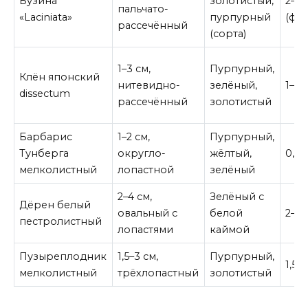
Бузина
золотистый,
2–4 
пальчато-
«Laciniata»
пурпурный
(фо
рассечённый
(сорта)
1–3 см,
Пурпурный,
Клён японский
нитевидно-
зелёный,
1–2,
dissectum
рассечённый
золотистый
Барбарис
1–2 см,
Пурпурный,
Тунберга
округло-
жёлтый,
0,5–
мелколистный
лопастной
зелёный
2–4 см,
Зелёный с
Дёрен белый
овальный с
белой
2–3 
пестролистный
лопастями
каймой
Пузыреплодник
1,5–3 см,
Пурпурный,
1,5–2
мелколистный
трёхлопастный
золотистый