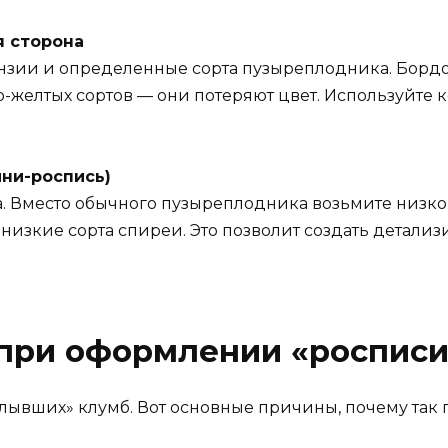
я сторона
тензии и определенные сорта пузыреплодника. Бордо
-желтых сортов — они потеряют цвет. Используйте к
ини-роспись)
а. Вместо обычного пузыреплодника возьмите низк
низкие сорта спиреи. Это позволит создать детализ
при оформлении «росписи
лывших» клумб. Вот основные причины, почему так 