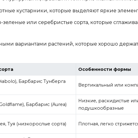
отные кустарники, которые выделяют яркие элемен
-зеленые или серебристые сорта, которые сглажива
ыми вариантами растений, которые хорошо держат 
сорта
Особенности формы
iabolo), Барбарис Тунберга
Вертикальный или комп
Низкие, раскидистые ил
oldflame), Барбарис (Aurea)
подушкообразные
я, Туя (низкорослые сорта)
Плотная, легко стрижетс