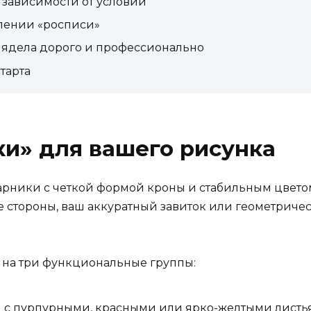
в зависимости от условий
лении «росписи»
глядела дорого и профессионально
тарта
ки» для вашего рисунка
арники с четкой формой кроны и стабильным цветом
е стороны, ваш аккуратный завиток или геометричес
б на три функциональные группы:
ы с пурпурными, красными или ярко-желтыми листья