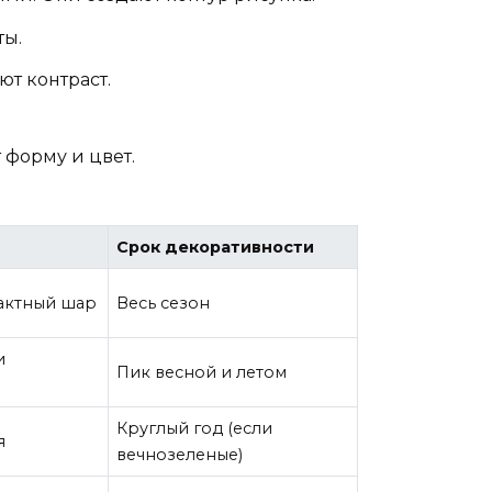
ты.
ют контраст.
форму и цвет.
Срок декоративности
актный шар
Весь сезон
и
Пик весной и летом
Круглый год (если
я
вечнозеленые)