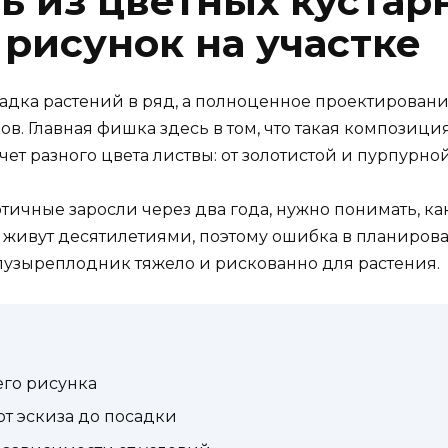
ь из цветных кустарн
 рисунок на участке
садка растений в ряд, а полноценное проектирование
в. Главная фишка здесь в том, что такая композици
счет разного цвета листвы: от золотистой и пурпурно
тичные заросли через два года, нужно понимать, как
и живут десятилетиями, поэтому ошибка в планирова
узыреплодник тяжело и рискованно для растения.
его рисунка
т эскиза до посадки