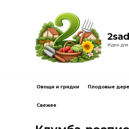
Перейти
к
содержанию
2sad
Идеи для
Овощи и грядки
Плодовые дере
Свежее