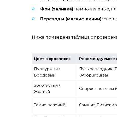
Фон (заливка):
темно-зеленые, пл
Переходы (мягкие линии):
светло
Ниже приведена таблица с проверенн
Цвет в «росписи»
Рекомендуемые 
Пурпурный /
Пузыреплодник (D
Бордовый
(Atropurpurea)
Золотистый /
Спирея японская (G
Желтый
Темно-зеленый
Самшит, Бизиспире