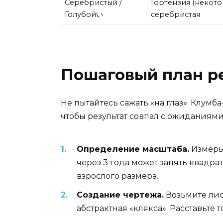
Серебристый /
Гортензия (некото
Голубойい
серебристая
Пошаговый план ре
Не пытайтесь сажать «на глаз». Клумб
чтобы результат совпал с ожиданиями
Определение масштаба.
Измерьт
через 3 года может занять квадра
взрослого размера.
Создание чертежа.
Возьмите лист
абстрактная «клякса». Расставьте 