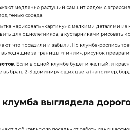
жают медленно растущий самшит рядом с агрессив
под тенью соседа.
тка нарисовать «картину» с мелкими деталями из к
авить для однолетников, а кустарниками рисовать к
ают, что посадили и забыли. Но клумба-роспись тр
ки, выходящие за границы «линии», рисунок преврати
етов.
Если в одной клумбе будет и желтый, и красн
 выбрать 2-3 доминирующих цвета (например, борд
ы клумба выглядела дорого
личают любительскую посадку от работы ландшафтно