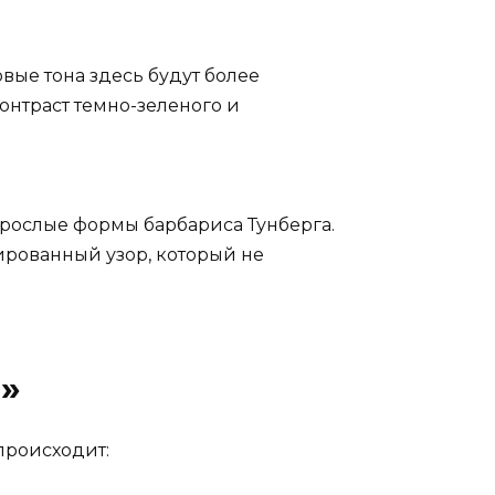
вые тона здесь будут более
онтраст темно-зеленого и
орослые формы барбариса Тунберга.
ированный узор, который не
»
происходит: