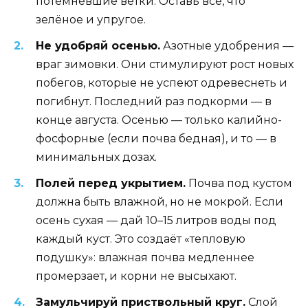
потемневшие ветки. Оставь всё, что
зелёное и упругое.
Не удобряй осенью.
Азотные удобрения —
враг зимовки. Они стимулируют рост новых
побегов, которые не успеют одревеснеть и
погибнут. Последний раз подкорми — в
конце августа. Осенью — только калийно-
фосфорные (если почва бедная), и то — в
минимальных дозах.
Полей перед укрытием.
Почва под кустом
должна быть влажной, но не мокрой. Если
осень сухая — дай 10–15 литров воды под
каждый куст. Это создаёт «тепловую
подушку»: влажная почва медленнее
промерзает, и корни не высыхают.
Замульчируй приствольный круг.
Слой