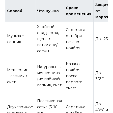
Защита
Сроки
Способ
Что нужно
от
применения
мороза
Хвойный
Середина
опад, кора,
Мульча +
октября —
щепа +
До –25°C
лапник
начало
ветки ели/
ноября
сосны
Начало
Натуральная
Мешковина
ноября —
мешковина
До –
+ лапник +
после
(не плёнка!),
35°C
снег
первого
лапник, снег
снега
Пластиковая
До –
Двухслойное
сетка (5–10
Середина
40°C и