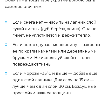
сухая зима. Тогда твоё укрытие должно быть
самодостаточным.
Если снега нет — насыпь на лапник слой
сухой листвы (дуб, берёза, осина). Она не
гниёт, не уплотняется и держит тепло.
Если ветер сдувает мешковину — закрепи
её по краям камнями или деревянными
брусками. Не используй скобы — они
повреждают ткань.
Если морозы –35°C и выше — добавь ещё
один слой лапника. Два слоя по 15 см —
лучше, чем один слой 30 см. Воздушные
прослойки важнее толщины.