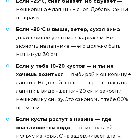
Если –25°C, снег бывает, но сдувает
—
мешковина + лапник + снег. Добавь камни
по краям.
Если –30°C и выше, ветер, сухая зима
—
двухслойное укрытие с каркасом. Не
экономь на лапнике — его должно быть
минимум 30 см.
Если у тебя 10–20 кустов — и ты не
хочешь возиться
— выбирай мешковину +
лапник. Не делай каркас — просто насыпь
лапник в виде «шапки» 20 см и закрепи
мешковину снизу. Это сэкономит тебе 80%
времени.
Если кусты растут в низине — где
скапливается вода
— не используй
мульчу из коры. Она задерживает влагу.