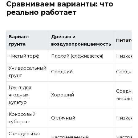
Сравниваем варианты: что
реально работает
Вариант
Дренаж и
Питател
грунта
воздухопроницаемость
Чистый торф
Плохой (слёживается)
Низкая
Универсальный
Средний
Средняя
грунт
Грунт для
Средняя
ягодных
Хороший
высокая
культур
Кокосовый
Отличный
Низкая
субстрат
Самодельная
Настраиваемый
Настраи