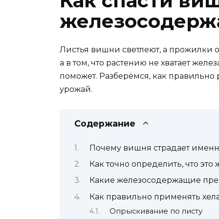
Как спасти ви
железосодерж
Листья вишни светлеют, а прожилки о
а в том, что растению не хватает жел
поможет. Разберёмся, как правильно
урожай.
Содержание
Почему вишня страдает именно
Как точно определить, что это
Какие железосодержащие преп
Как правильно применять хела
Опрыскивание по листу