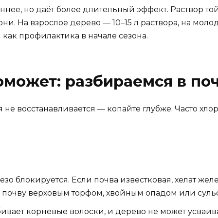
ннее, но даёт более длительный эффект. Раствор то
ни. На взрослое дерево — 10–15 л раствора, на моло
как профилактика в начале сезона.
оможет: разбираемся в по
я не восстанавливается — копайте глубже. Часто хло
езо блокируется. Если почва известковая, хелат жел
е почву верховым торфом, хвойным опадом или суль
ает корневые волоски, и дерево не может усваиват