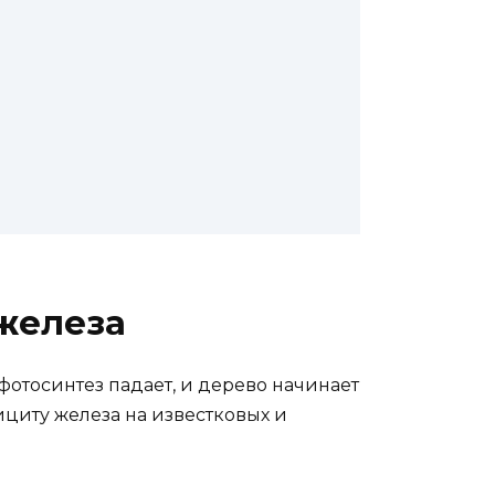
 железа
фотосинтез падает, и дерево начинает
циту железа на известковых и