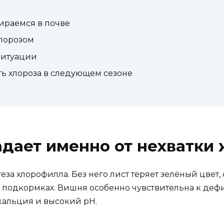
бираемся в почве
хлорозом
 ситуации
ть хлороза в следующем сезоне
дает именно от нехватки
за хлорофилла. Без него лист теряет зелёный цвет, 
 подкормках. Вишня особенно чувствительна к дефи
 кальция и высокий pH.