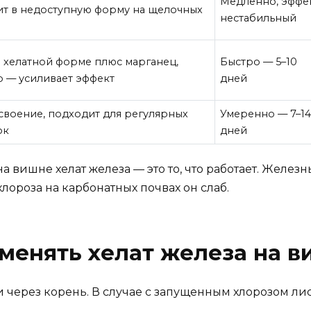
Медленно, эффе
т в недоступную форму на щелочных
нестабильный
 хелатной форме плюс марганец,
Быстро — 5–10
р — усиливает эффект
дней
своение, подходит для регулярных
Умеренно — 7–1
ок
дней
на вишне хелат железа — это то, что работает. Жел
хлороза на карбонатных почвах он слаб.
менять хелат железа на 
 и через корень. В случае с запущенным хлорозом л