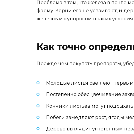
Проблема в том, что железа в почве 
форму. Корни его не усваивают, и д
железным купоросом в таких условиях 
Как точно определ
Прежде чем покупать препараты, убед
Молодые листья светлеют первым
Постепенно обесцвечивание захва
Кончики листьев могут подсыхать
Побеги замедляют рост, ягоды ме
Дерево выглядит угнетённым неза