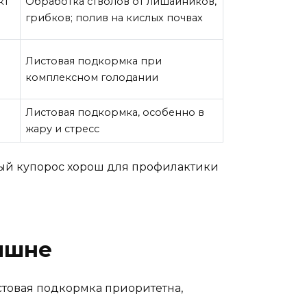
кт
Обработка стволов от лишайников,
грибков; полив на кислых почвах
Листовая подкормка при
комплексном голодании
4
Листовая подкормка, особенно в
жару и стресс
езный купорос хорош для профилактики
вишне
истовая подкормка приоритетна,