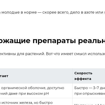
 молодые в норме — скорее всего, дело в азоте или м
ржащие препараты реальн
ктивны для растений. Вот что имеет смысл использ
Скорость
отает
эффекта
 органической оболочке, доступно
Быстро — 3–7 дн
ений даже при высоком pH
при опрыскива
источник железа, но быстро