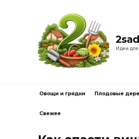
Перейти
к
содержанию
2sad
Идеи для
Овощи и грядки
Плодовые дере
Свежее