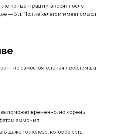
й же концентрации вносят после
дое — 5 л. Полив хелатом имеет смысл
чве
роз — не самостоятельная проблема, а
еза поможет временно, но корень
фатом аммония.
ь даже то железо, которое есть.