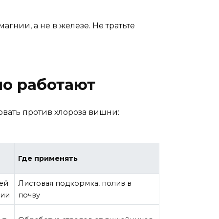
агнии, а не в железе. Не тратьте
о работают
овать против хлороза вишни:
Где применять
ей
Листовая подкормка, полив в
нии
почву