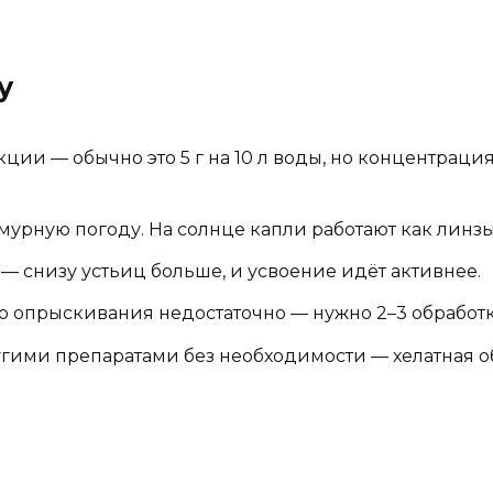
у
кции — обычно это 5 г на 10 л воды, но концентраци
рную погоду. На солнце капли работают как линзы, 
— снизу устьиц больше, и усвоение идёт активнее.
го опрыскивания недостаточно — нужно 2–3 обработ
угими препаратами без необходимости — хелатная о