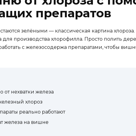
шню от хлороза с по
ащих препаратов
стаются зелёными — классическая картина хлороза. П
еза для производства хлорофилла. Просто полить де
 работать с железосодержа препаратами, чтобы виш
 от нехватки железа
 железный хлороз
араты реально работают
т железа на вишне