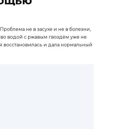
мощью
роблема не в засухе и не в болезни,
рево водой с ржавым гвоздём уже не
ня восстановилась и дала нормальный