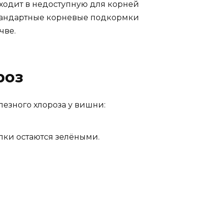
еходит в недоступную для корней
 стандартные корневые подкормки
чве.
роз
лезного хлороза у вишни:
лки остаются зелёными.