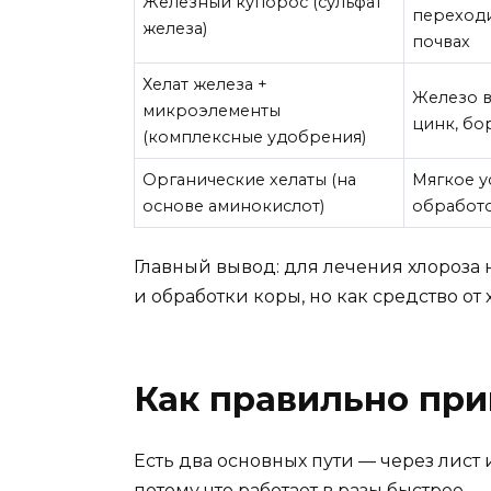
Железный купорос (сульфат
переходи
железа)
почвах
Хелат железа +
Железо в
микроэлементы
цинк, бо
(комплексные удобрения)
Органические хелаты (на
Мягкое у
основе аминокислот)
обработ
Главный вывод: для лечения хлороза 
и обработки коры, но как средство от 
Как правильно при
Есть два основных пути — через лист
потому что работает в разы быстрее.