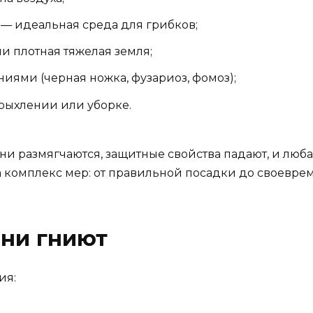
 — идеальная среда для грибков;
и плотная тяжелая земля;
ями (черная ножка, фузариоз, фомоз);
рыхлении или уборке.
кани размягчаются, защитные свойства падают, и лю
да комплекс мер: от правильной посадки до своевр
рни гниют
ия: