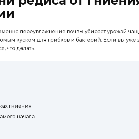
ни редиса от гниени
ии
 именно переувлажнение почвы убирает урожай чаще
омым куском для грибков и бактерий. Если вы уже 
, что делать.
ках гниения
самого начала