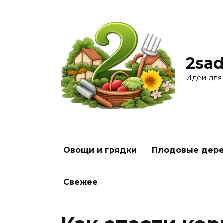
Перейти
к
содержанию
2sad
Идеи для
Овощи и грядки
Плодовые дере
Свежее