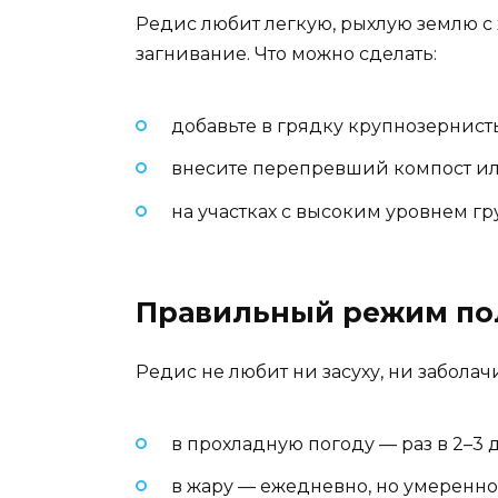
Редис любит легкую, рыхлую землю 
загнивание. Что можно сделать:
добавьте в грядку крупнозернист
внесите перепревший компост ил
на участках с высоким уровнем г
Правильный режим по
Редис не любит ни засуху, ни заболач
в прохладную погоду — раз в 2–3 
в жару — ежедневно, но умеренно