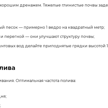
с хорошим дренажем. Тяжелые глинистые почвы зад
ый песок — примерно 1 ведро на квадратный метр;
и перегной — они улучшают структуру почвы;
рунтовых вод делайте приподнятые грядки высотой 1
лива
ивания. Оптимальная частота полива:
дня;
;