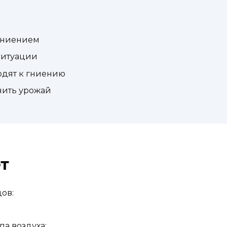
гниением
 ситуации
одят к гниению
нить урожай
т
ов:
па воздуха;