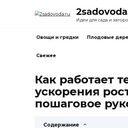
Перейти
2sadovoda
к
содержанию
Идеи для сада и загор
Овощи и грядки
Плодовые дере
Свежее
Как работает т
ускорения рос
пошаговое рук
Содержание