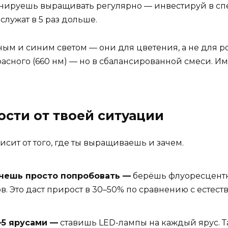
 планируешь выращивать регулярно — инвестируй в 
служат в 5 раз дольше.
ым и синим светом — они для цветения, а не для ро
расного (660 нм) — но в сбалансированной смеси. И
ости от твоей ситуации
сит от того, где ты выращиваешь и зачем.
очешь просто попробовать —
берёшь флуоресцентну
в. Это даст прирост в 30–50% по сравнению с естест
–5 ярусами —
ставишь LED-лампы на каждый ярус. Т