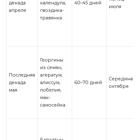
декада
календула,
40–45 дней
июля
апреля
гвоздика-
травянка
Георгины
из семян,
Последняя
агератум,
Середина
декада
алиссум,
60–70 дней
октября
мая
лобелия,
мак-
самосейка
Бархатцы