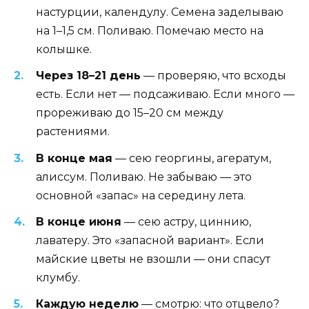
настурции, календулу. Семена заделываю
на 1–1,5 см. Поливаю. Помечаю место на
колышке.
Через 18–21 день
— проверяю, что всходы
есть. Если нет — подсаживаю. Если много —
прореживаю до 15–20 см между
растениями.
В конце мая
— сею георгины, агератум,
алиссум. Поливаю. Не забываю — это
основной «запас» на середину лета.
В конце июня
— сею астру, циннию,
лаватеру. Это «запасной вариант». Если
майские цветы не взошли — они спасут
клумбу.
Каждую неделю
— смотрю: что отцвело?