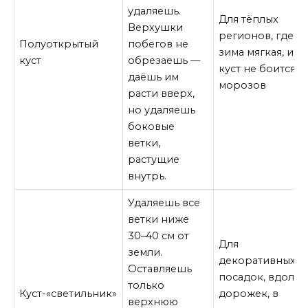
удаляешь.
Для тёплых
Верхушки
регионов, где
Полуоткрытый
побегов не
зима мягкая, и
куст
обрезаешь —
куст не боится
даёшь им
морозов
расти вверх,
но удаляешь
боковые
ветки,
растущие
внутрь.
Удаляешь все
ветки ниже
30–40 см от
Для
земли.
декоративных
Оставляешь
посадок, вдоль
только
Куст-«светильник»
дорожек, в
верхнюю