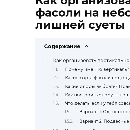
Как организов
фасоли на небо
лишней суеты
Содержание
Как организовать вертикально
Почему именно вертикаль? 
Какие сорта фасоли подходя
Какие опоры выбрать? Пра
Как построить опору — пош
Что делать, если у тебя сов
Вариант 1: Односторо
Вариант 2: Подвесны