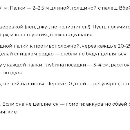
×1 м. Палки — 2–2,5 м длиной, толщиной с палец. Вбей
ерёвкой (лен, джут, не полиэтилен!). Пусть получи
верх, и конструкция должна «дышать».
дной палки к противоположной, через каждые 20–25
 делай слишком редко — стебли не будут цепляться.
у у каждой палки. Глубина посадки — 3–4 см, расст
т воздуха.
 не лей на листья. Первые 10 дней — регулярно, пот
. Если она не цепляется — помоги: аккуратно обвей с
мягкие.