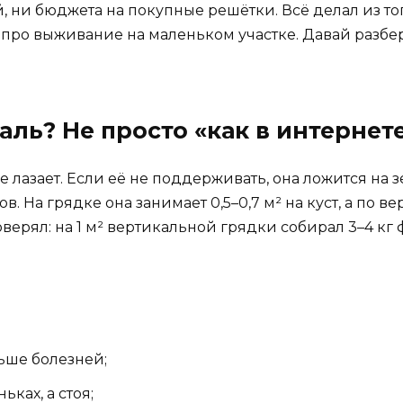
ни бюджета на покупные решётки. Всё делал из того,
а про выживание на маленьком участке. Давай разберё
ль? Не просто «как в интернет
 лазает. Если её не поддерживать, она ложится на з
 На грядке она занимает 0,5–0,7 м² на куст, а по вер
оверял: на 1 м² вертикальной грядки собирал 3–4 кг 
ьше болезней;
ьках, а стоя;