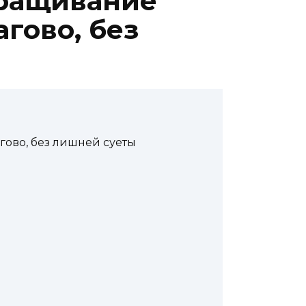
ыращивание
гово, без
гово, без лишней суеты