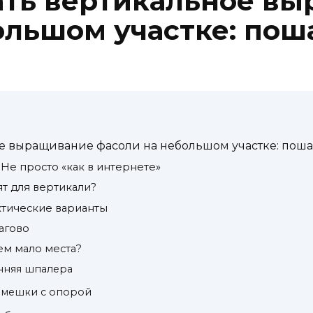
ать вертикальное в
льшом участке: поша
е выращивание фасоли на небольшом участке: поша
Не просто «как в интернете»
т для вертикали?
ктические варианты
агово
сем мало места?
нняя шпалера
е мешки с опорой