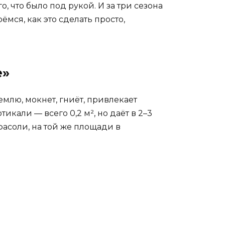
 что было под рукой. И за три сезона
мся, как это сделать просто,
е»
емлю, мокнет, гниёт, привлекает
тикали — всего 0,2 м², но даёт в 2–3
фасоли, на той же площади в