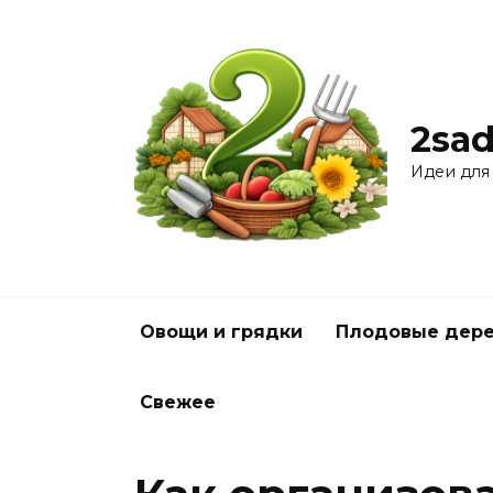
Перейти
к
содержанию
2sad
Идеи для
Овощи и грядки
Плодовые дере
Свежее