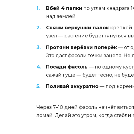
Вбей 4 палки
по углам квадрата 1
над землёй.
Свяжи верхушки палок
крепкой в
узел — растение будет тянуться в
Протяни верёвки поперёк
— от о
Это даст фасоли точки зацепа. Не
Посади фасоль
— по одному куст
сажай гуще — будет тесно, не буде
Поливай аккуратно
— под корень,
Через 7–10 дней фасоль начнёт виться
ломай. Делай это утром, когда стебли 