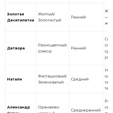
Жел
Золотая
Желтый/
Ранний
— ч
Десятилетка
Золотистый
жар
Сор
Разноцветный
спе
Детвора
Ранний
(смесь)
сур
усл
Уни
Фисташковый/
окр
Натали
Средний
Зеленоватый
пло
текс
Рос
Александр
Оранжево-
сел
Среднеранний