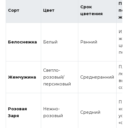
Поч
Срок
Сорт
Цвет
под
цветения
жа
Иде
жар
Белоснежка
Белый
Ранний
цве
пер
Пло
Светло-
лепе
Жемчужина
розовый/
Среднеранний
выг
персиковый
сол
Пы
Розовая
Нежно-
кол
Средний
Заря
розовый
уст
«сле