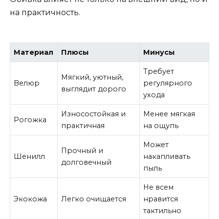
на практичность.
Материал
Плюсы
Минусы
Требует
Мягкий, уютный,
Велюр
регулярного
выглядит дорого
ухода
Износостойкая и
Менее мягкая
Рогожка
практичная
на ощупь
Может
Прочный и
Шенилл
накапливать
долговечный
пыль
Не всем
Экокожа
Легко очищается
нравится
тактильно